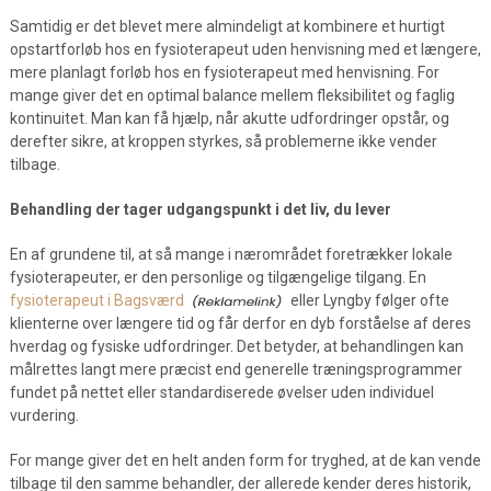
Samtidig er det blevet mere almindeligt at kombinere et hurtigt
opstartforløb hos en fysioterapeut uden henvisning med et længere,
mere planlagt forløb hos en fysioterapeut med henvisning. For
mange giver det en optimal balance mellem fleksibilitet og faglig
kontinuitet. Man kan få hjælp, når akutte udfordringer opstår, og
derefter sikre, at kroppen styrkes, så problemerne ikke vender
tilbage.
Behandling der tager udgangspunkt i det liv, du lever
En af grundene til, at så mange i nærområdet foretrækker lokale
fysioterapeuter, er den personlige og tilgængelige tilgang. En
fysioterapeut i Bagsværd
eller Lyngby følger ofte
klienterne over længere tid og får derfor en dyb forståelse af deres
hverdag og fysiske udfordringer. Det betyder, at behandlingen kan
målrettes langt mere præcist end generelle træningsprogrammer
fundet på nettet eller standardiserede øvelser uden individuel
vurdering.
For mange giver det en helt anden form for tryghed, at de kan vende
tilbage til den samme behandler, der allerede kender deres historik,