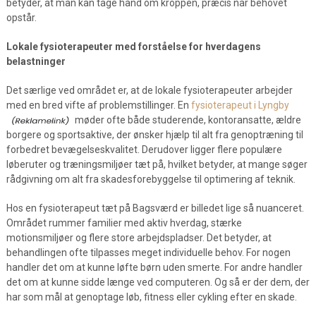
betyder, at man kan tage hånd om kroppen, præcis når behovet
opstår.
Lokale fysioterapeuter med forståelse for hverdagens
belastninger
Det særlige ved området er, at de lokale fysioterapeuter arbejder
med en bred vifte af problemstillinger. En
fysioterapeut i Lyngby
møder ofte både studerende, kontoransatte, ældre
borgere og sportsaktive, der ønsker hjælp til alt fra genoptræning til
forbedret bevægelseskvalitet. Derudover ligger flere populære
løberuter og træningsmiljøer tæt på, hvilket betyder, at mange søger
rådgivning om alt fra skadesforebyggelse til optimering af teknik.
Hos en fysioterapeut tæt på Bagsværd er billedet lige så nuanceret.
Området rummer familier med aktiv hverdag, stærke
motionsmiljøer og flere store arbejdspladser. Det betyder, at
behandlingen ofte tilpasses meget individuelle behov. For nogen
handler det om at kunne løfte børn uden smerte. For andre handler
det om at kunne sidde længe ved computeren. Og så er der dem, der
har som mål at genoptage løb, fitness eller cykling efter en skade.