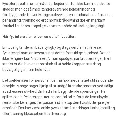
Fysioterapeuterne i området arbejder derfor ikke kun med akutte
skader, men også med længerevarende belastninger og
forebyggende forløb. Mange oplever, at en kombination af manuel
behandling, træning og ergonomisk rådgivning gør en markant
forskel for deres kropslige velvære – både på kort og lang sigt.
Når fysioterapien bliver en del af livsstilen
En tydelig tendens i både Lyngby og Bagsværd er, at flere ser
fysioterapi som en investering i deres fremtidige sundhed. Det er
ikke længere kun “nødhjælp”, man opsøger, når kroppen siger fra. I
stedet er det blevet et redskab til at holde kroppen stærk og
bevægelig gennem hele livet.
Det gælder især for personer, der har job med meget stillesiddende
arbejde. Mange søger hjælp til at undgå kroniske smerter ved tidligt
at adressere stivhed, ømhed eller begyndende spændinger. Her
spiller lokale fysioterapeuter en central rolle, fordi de kan tilbyde
realistiske løsninger, der passer ind i netop den livsstil, der præger
området. Det kan være enkle øvelser, små ændringer i arbejdsstilling
eller træning tilpasset en travl hverdag.