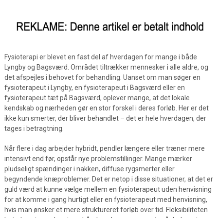
Fysioterapi er blevet en fast del af hverdagen for mange i både
Lyngby og Bagsværd. Området tiltrækker mennesker i alle aldre, og
det afspejles i behovet for behandling. Uanset om man søger en
fysioterapeut i Lyngby, en fysioterapeut i Bagsværd eller en
fysioterapeut tæt på Bagsværd, oplever mange, at det lokale
kendskab og nærheden gør en stor forskel i deres forløb. Her er det
ikke kun smerter, der bliver behandlet – det er hele hverdagen, der
tages i betragtning.
Når flere i dag arbejder hybridt, pendler længere eller træner mere
intensivt end før, opstår nye problemstillinger. Mange mærker
pludseligt spændinger i nakken, diffuse rygsmerter eller
begyndende knæproblemer. Det er netop i disse situationer, at det er
guld værd at kunne vælge mellem en fysioterapeut uden henvisning
for at komme i gang hurtigt eller en fysioterapeut med henvisning,
hvis man ønsker et mere struktureret forløb over tid. Fleksibiliteten