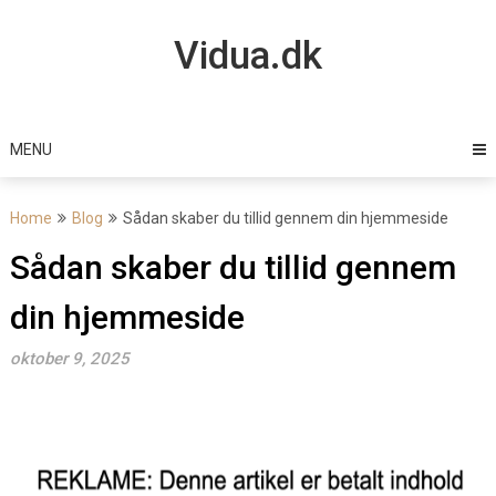
Skip
to
Vidua.dk
content
MENU
Home
Blog
Sådan skaber du tillid gennem din hjemmeside
Sådan skaber du tillid gennem
din hjemmeside
oktober 9, 2025