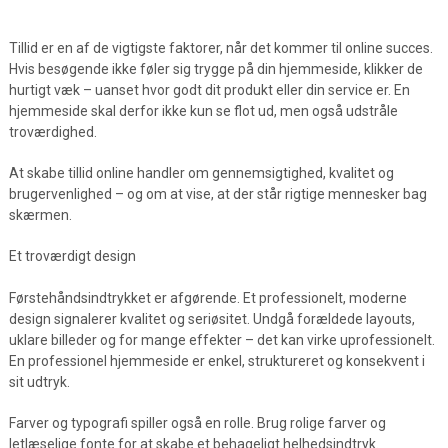
Tillid er en af de vigtigste faktorer, når det kommer til online succes.
Hvis besøgende ikke føler sig trygge på din hjemmeside, klikker de
hurtigt væk – uanset hvor godt dit produkt eller din service er. En
hjemmeside skal derfor ikke kun se flot ud, men også udstråle
troværdighed.
At skabe tillid online handler om gennemsigtighed, kvalitet og
brugervenlighed – og om at vise, at der står rigtige mennesker bag
skærmen.
Et troværdigt design
Førstehåndsindtrykket er afgørende. Et professionelt, moderne
design signalerer kvalitet og seriøsitet. Undgå forældede layouts,
uklare billeder og for mange effekter – det kan virke uprofessionelt.
En professionel hjemmeside er enkel, struktureret og konsekvent i
sit udtryk.
Farver og typografi spiller også en rolle. Brug rolige farver og
letlæselige fonte for at skabe et behageligt helhedsindtryk.