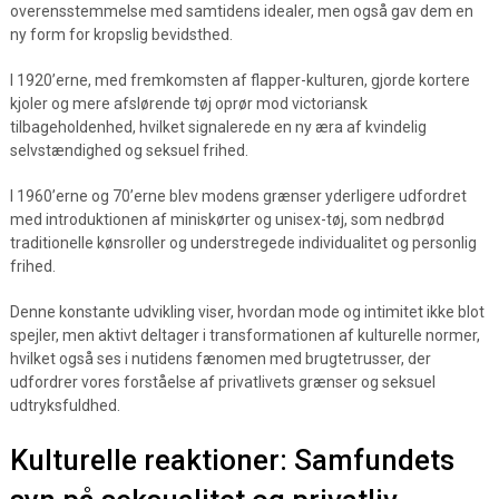
overensstemmelse med samtidens idealer, men også gav dem en
ny form for kropslig bevidsthed.
I 1920’erne, med fremkomsten af flapper-kulturen, gjorde kortere
kjoler og mere afslørende tøj oprør mod victoriansk
tilbageholdenhed, hvilket signalerede en ny æra af kvindelig
selvstændighed og seksuel frihed.
I 1960’erne og 70’erne blev modens grænser yderligere udfordret
med introduktionen af miniskørter og unisex-tøj, som nedbrød
traditionelle kønsroller og understregede individualitet og personlig
frihed.
Denne konstante udvikling viser, hvordan mode og intimitet ikke blot
spejler, men aktivt deltager i transformationen af kulturelle normer,
hvilket også ses i nutidens fænomen med brugtetrusser, der
udfordrer vores forståelse af privatlivets grænser og seksuel
udtryksfuldhed.
Kulturelle reaktioner: Samfundets