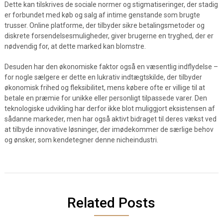
Dette kan tilskrives de sociale normer og stigmatiseringer, der stadig
er forbundet med køb og salg af intime genstande som brugte
trusser. Online platforme, der tilbyder sikre betalingsmetoder og
diskrete forsendelsesmuligheder, giver brugerne en tryghed, der er
nødvendig for, at dette marked kan blomstre.
Desuden har den økonomiske faktor også en væsentlig indflydelse –
for nogle sælgere er dette en lukrativ indtægtskilde, der tilbyder
økonomisk frihed og fleksibilitet, mens købere ofte er villige til at
betale en præmie for unikke eller personligt tilpassede varer. Den
teknologiske udvikling har derfor ikke blot muliggjort eksistensen af
sådanne markeder, men har også aktivt bidraget til deres vækst ved
at tilbyde innovative løsninger, der imødekommer de særlige behov
og ønsker, som kendetegner denne nicheindustri.
Related Posts