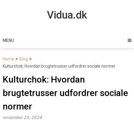
Skip
to
Vidua.dk
content
MENU
Home
Blog
Kulturchok: Hvordan brugtetrusser udfordrer sociale normer
Kulturchok: Hvordan
brugtetrusser udfordrer sociale
normer
november 25, 2024