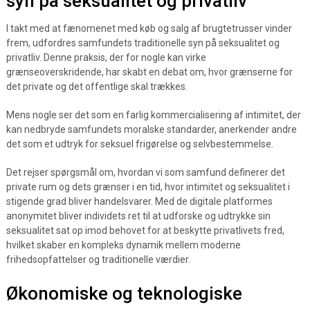
syn på seksualitet og privatliv
I takt med at fænomenet med køb og salg af brugtetrusser vinder
frem, udfordres samfundets traditionelle syn på seksualitet og
privatliv. Denne praksis, der for nogle kan virke
grænseoverskridende, har skabt en debat om, hvor grænserne for
det private og det offentlige skal trækkes.
Mens nogle ser det som en farlig kommercialisering af intimitet, der
kan nedbryde samfundets moralske standarder, anerkender andre
det som et udtryk for seksuel frigørelse og selvbestemmelse.
Det rejser spørgsmål om, hvordan vi som samfund definerer det
private rum og dets grænser i en tid, hvor intimitet og seksualitet i
stigende grad bliver handelsvarer. Med de digitale platformes
anonymitet bliver individets ret til at udforske og udtrykke sin
seksualitet sat op imod behovet for at beskytte privatlivets fred,
hvilket skaber en kompleks dynamik mellem moderne
frihedsopfattelser og traditionelle værdier.
Økonomiske og teknologiske