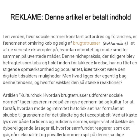
I en verden, hvor sociale normer konstant udfordres og forandres, er
fænomenet omkring køb og salg af
brugtetrusser
et
af de seneste eksempler på, hvordan intimitet og mode smelter
sammen på uventede måder. Denne nichepraksis, der tidligere blev
betragtet som tabu og holdt inden for lukkede kredse, har nu fået en
stigende opmærksomhed og popularitet, især takket være den
digitale tidsalders muligheder. Men hvad ligger der egentlig bag
denne tendens, og hvorfor vækker den så stærke reaktioner?
Artiklen “Kulturchok: Hvordan brugtetrusser udfordrer sociale
normer” tager læseren med på en rejse gennem tid og kultur for at
forstå, hvordan mode og intimitet historisk set har formået at
skubbe til grænserne for det tilladte og det acceptabelt. Ved at kaste
lys over både fortidens og nutidens normer, søger vi at afdække de
dybereliggende årsager til, hvorfor samfundet reagerer, som det
gør, når seksualitet og privatliv kommer i spil på denne særlige