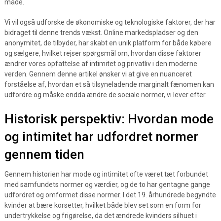
måde.
Vi vil også udforske de økonomiske og teknologiske faktorer, der har
bidraget til denne trends vækst. Online markedspladser og den
anonymitet, de tilbyder, har skabt en unik platform for både købere
og sælgere, hvilket rejser spørgsmål om, hvordan disse faktorer
ændrer vores opfattelse af intimitet og privatliv i den moderne
verden. Gennem denne artikel ønsker vi at give en nuanceret
forståelse af, hvordan et så tilsyneladende marginalt fænomen kan
udfordre og måske endda ændre de sociale normer, vi lever efter.
Historisk perspektiv: Hvordan mode
og intimitet har udfordret normer
gennem tiden
Gennem historien har mode og intimitet ofte været tæt forbundet
med samfundets normer og værdier, og de to har gentagne gange
udfordret og omformet disse normer. I det 19. århundrede begyndte
kvinder at bære korsetter, hvilket både blev set som en form for
undertrykkelse og frigørelse, da det ændrede kvinders silhuet i