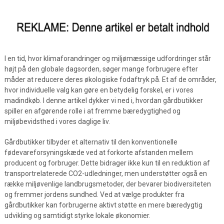
I en tid, hvor klimaforandringer og miljømæssige udfordringer står
højt på den globale dagsorden, søger mange forbrugere efter
måder at reducere deres økologiske fodaftryk på. Et af de områder,
hvor individuelle valg kan gøre en betydelig forskel, er i vores
madindkøb. I denne artikel dykker vi ned i, hvordan gårdbutikker
spiller en afgørende rolle i at fremme bæredygtighed og
miljøbevidsthed i vores daglige liv.
Gårdbutikker tilbyder et alternativ til den konventionelle
fødevareforsyningskæde ved at forkorte afstanden mellem
producent og forbruger. Dette bidrager ikke kun til en reduktion af
transportrelaterede CO2-udledninger, men understøtter også en
række miljøvenlige landbrugsmetoder, der bevarer biodiversiteten
og fremmer jordens sundhed. Ved at vælge produkter fra
gårdbutikker kan forbrugerne aktivt støtte en mere bæredygtig
udvikling og samtidigt styrke lokale økonomier.