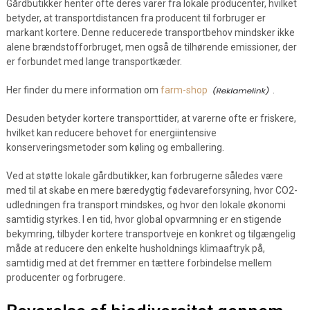
Gårdbutikker henter ofte deres varer fra lokale producenter, hvilket
betyder, at transportdistancen fra producent til forbruger er
markant kortere. Denne reducerede transportbehov mindsker ikke
alene brændstofforbruget, men også de tilhørende emissioner, der
er forbundet med lange transportkæder.
Her finder du mere information om
farm-shop
.
Desuden betyder kortere transporttider, at varerne ofte er friskere,
hvilket kan reducere behovet for energiintensive
konserveringsmetoder som køling og emballering.
Ved at støtte lokale gårdbutikker, kan forbrugerne således være
med til at skabe en mere bæredygtig fødevareforsyning, hvor CO2-
udledningen fra transport mindskes, og hvor den lokale økonomi
samtidig styrkes. I en tid, hvor global opvarmning er en stigende
bekymring, tilbyder kortere transportveje en konkret og tilgængelig
måde at reducere den enkelte husholdnings klimaaftryk på,
samtidig med at det fremmer en tættere forbindelse mellem
producenter og forbrugere.