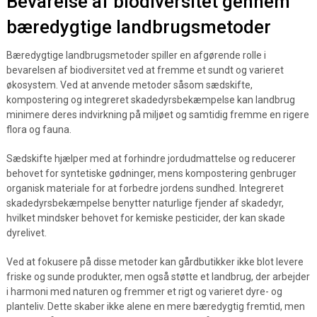
Bevarelse af biodiversitet gennem
bæredygtige landbrugsmetoder
Bæredygtige landbrugsmetoder spiller en afgørende rolle i
bevarelsen af biodiversitet ved at fremme et sundt og varieret
økosystem. Ved at anvende metoder såsom sædskifte,
kompostering og integreret skadedyrsbekæmpelse kan landbrug
minimere deres indvirkning på miljøet og samtidig fremme en rigere
flora og fauna.
Sædskifte hjælper med at forhindre jordudmattelse og reducerer
behovet for syntetiske gødninger, mens kompostering genbruger
organisk materiale for at forbedre jordens sundhed. Integreret
skadedyrsbekæmpelse benytter naturlige fjender af skadedyr,
hvilket mindsker behovet for kemiske pesticider, der kan skade
dyrelivet.
Ved at fokusere på disse metoder kan gårdbutikker ikke blot levere
friske og sunde produkter, men også støtte et landbrug, der arbejder
i harmoni med naturen og fremmer et rigt og varieret dyre- og
planteliv. Dette skaber ikke alene en mere bæredygtig fremtid, men