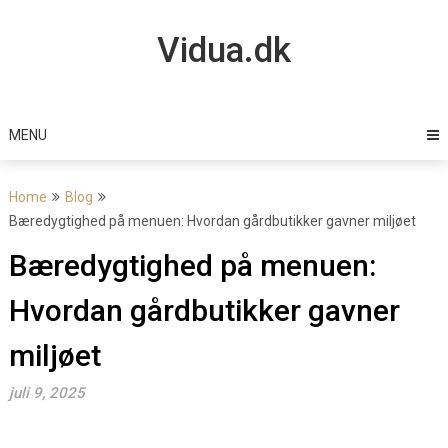
Skip
to
Vidua.dk
content
MENU
Home
Blog
Bæredygtighed på menuen: Hvordan gårdbutikker gavner miljøet
Bæredygtighed på menuen:
Hvordan gårdbutikker gavner
miljøet
juli 9, 2025