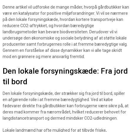
Denne artikel vil udforske de mange måder, hvorpå gårdbutikker kan
være en katalysator for positive miljøforandringer. Vi vil se nærmere
på den lokale forsyningskæde, hvordan kortere transportveje kan
reducere CO2-aftrykket, og hvordan bæredygtige
landbrugsmetoder kan bevare biodiversiteten. Derudover vil vi
undersøge den økonomiske og sociale betydning af at støtte lokale
producenter samt forbrugernes rolle i at fremme bæredygtige valg.
Gennem en forståelse af disse dynamikker kan vi alle tage skridt
mod en grønnere og mere ansvarlig fremtid.
Den lokale forsyningskæde: Fra jord
til bord
Den lokale forsyningskæde, der strækker sig fra jord til bord, spiller
en afgørende rolle i at fremme bæredygtighed. Ved at købe
fødevarer direkte fra gårdbutikker kan forbrugerne være sikre på, at
deres mad kommer fra nærområdet, hvilket reducerer behovet for
langdistancetransport og dermed mindsker CO2-udledningen.
Lokale landmænd har ofte mulighed for at tilbyde friske,