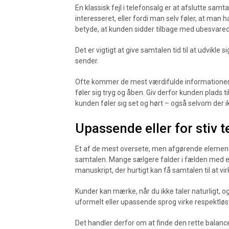
En klassisk fejl i telefonsalg er at afslutte samt
interesseret, eller fordi man selv føler, at man 
betyde, at kunden sidder tilbage med ubesvarede
Det er vigtigt at give samtalen tid til at udvikle s
sender.
Ofte kommer de mest værdifulde informationer e
føler sig tryg og åben. Giv derfor kunden plads t
kunden føler sig set og hørt – også selvom der 
Upassende eller for stiv 
Et af de mest oversete, men afgørende elemente
samtalen. Mange sælgere falder i fælden med ente
manuskript, der hurtigt kan få samtalen til at vi
Kunder kan mærke, når du ikke taler naturligt, og
uformelt eller upassende sprog virke respektløst e
Det handler derfor om at finde den rette balance: