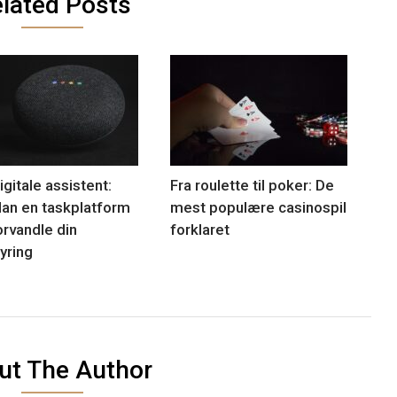
lated Posts
gitale assistent:
Fra roulette til poker: De
an en taskplatform
mest populære casinospil
orvandle din
forklaret
yring
ut The Author