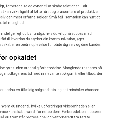
gt, forberedelse og evnen til at skabe relationer – alt
 kan virke ligetil at løfte røret og præsentere et produkt, er
elv den mest erfarne sælger. Små fejl i samtalen kan hurtigt
istet mulighed.
mindelige fejl, du bør undgå, hvis du vil opnå succes med
råd til, hvordan du styrker din kommunikation, øger
dst skaber en bedre oplevelse for både dig selv og dine kunder.
før opkaldet
gribe røret uden ordentlig forberedelse. Manglende research på
og modtagerens tid med irrelevante spørgsmål eller tilbud, der
ot er endnu en tilfældig salgsindsats, og det mindsker chancen
i, hvem du ringer til, hvilke udfordringer virksomheden eller
service kan skabe værdi for netop dem. Forberedelse indebærer
så du fremstår professionel og velforberedt fra første