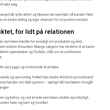
il tabt salg.
pørgsmål, lytte aktivt og tilpasse din samtale, så kunden føler
 en bedre dialog og øger chancen for et positivt resultat.
tet, for lidt på relationen
lade samtalen handle for ensidigt om produktet og dets
l relation til kunden. Mange sælgere har tendens til at kaste
uktets egenskaber og fordele, i håb om at overbevise
e.
øle sig trygge og motiverede til at købe.
mekanisk og upersonlig, hvilket kan skabe afstand og modstand
 grad handler om tillid og kemi – særligt når kontakten foregår
angler.
ion og behov, og ved at lade samtalen udvikle sig naturligt,
unden føler sig hørt og forstået.