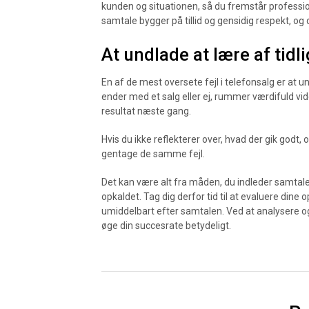
kunden og situationen, så du fremstår professi
samtale bygger på tillid og gensidig respekt, o
At undlade at lære af tidl
En af de mest oversete fejl i telefonsalg er at u
ender med et salg eller ej, rummer værdifuld vide
resultat næste gang.
Hvis du ikke reflekterer over, hvad der gik godt,
gentage de samme fejl.
Det kan være alt fra måden, du indleder samtalen
opkaldet. Tag dig derfor tid til at evaluere dine o
umiddelbart efter samtalen. Ved at analysere og
øge din succesrate betydeligt.