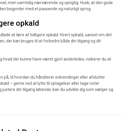
onel, men samtidig nærværende og oprigtig. Husk, at den gode
g den begynder med et passende og naturligt sprog.
igere opkald
ndlade at lære af tidligere opkald. Hvert opkald, uanset om det
n, der kan bruges til at forbedre både din tilgang og dit
 og hvad der kunne have været gjort anderledes, risikerer du at
 på, til hvordan du håndterer indvendinger eller afslutter
pkald – gerne ved at lytte til optagelser eller tage noter
 justere din tilgang løbende, kan du udvikle dig som sælger og