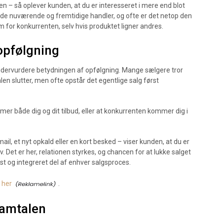
gen – så oplever kunden, at du er interesseret i mere end blot
både nuværende og fremtidige handler, og ofte er det netop den
em for konkurrenten, selv hvis produktet ligner andres.
opfølgning
 undervurdere betydningen af opfølgning. Mange sælgere tror
alen slutter, men ofte opstår det egentlige salg først
mmer både dig og dit tilbud, eller at konkurrenten kommer dig i
il, et nyt opkald eller en kort besked – viser kunden, at du er
. Det er her, relationen styrkes, og chancen for at lukke salget
t og integreret del af enhver salgsproces.
 her
.
samtalen