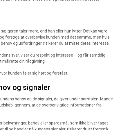
at sælgeren taler mere, end han eller hun lytter. Det kan være
le og forsøge at overbevise kunden med det samme, men hvis
e behov og udfordringer, risikerer du at miste deres interesse.
kundens svar, viser du respekt og interesse – og får samtidig
t målrette din rådgivning.
hvor kunden føler sig hørt og forstået.
hov og signaler
re kundens behov og de signaler, de giver under samtalen. Mange
budskab igennem, at de overser vigtige informationer fra
r bekymringer, behov eller spørgsmål, som ikke bliver taget
tter til og handler på kundens signaler, risikerer du at fremstå