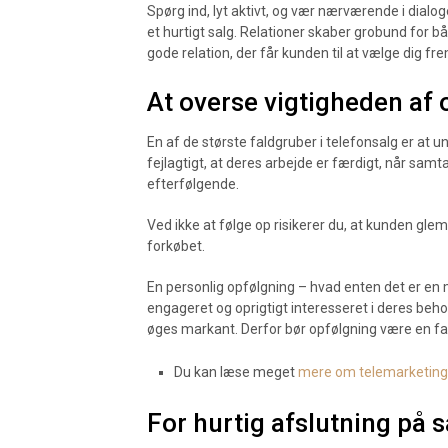
Spørg ind, lyt aktivt, og vær nærværende i dialo
et hurtigt salg. Relationer skaber grobund for 
gode relation, der får kunden til at vælge dig fr
At overse vigtigheden af 
En af de største faldgruber i telefonsalg er at
fejlagtigt, at deres arbejde er færdigt, når samt
efterfølgende.
Ved ikke at følge op risikerer du, at kunden gle
forkøbet.
En personlig opfølgning – hvad enten det er en ma
engageret og oprigtigt interesseret i deres behov
øges markant. Derfor bør opfølgning være en fas
Du kan læse meget
mere om telemarketing
For hurtig afslutning på 