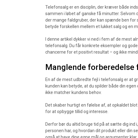
Telefonsalg er en disciplin, der kræver både indsi
sammen i løbet af ganske få minutter. Selvom det
der mange faldgruber, der kan spænde ben for s
betyde forskellen mellem et lukket salg og en m
I denne artikel dykker vi ned i fem af de mest al
telefonsalg. Du får konkrete eksempler og gode 
chancerne for et positivt resultat – og ikke min
Manglende forberedelse 
En af de mest udbredte fejl i telefonsalg er at 
kunden kan betyde, at du spilder både din egen 
ikke matcher kundens behov.
Det skaber hurtigt en følelse af, at opkaldet bl
for at opbygge tillid og interesse.
Derfor bør du altid bruge tid på at sætte dig ind 
personen har, og hvordan dit produkt eller din 
også at have dine egne mål og argumenter klar, 