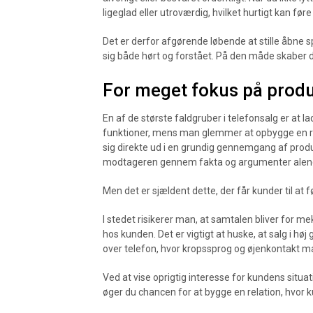
ligeglad eller utroværdig, hvilket hurtigt kan føre t
Det er derfor afgørende løbende at stille åbne s
sig både hørt og forstået. På den måde skaber du
For meget fokus på produk
En af de største faldgruber i telefonsalg er at 
funktioner, mens man glemmer at opbygge en ree
sig direkte ud i en grundig gennemgang af prod
modtageren gennem fakta og argumenter alen
Men det er sjældent dette, der får kunder til at f
I stedet risikerer man, at samtalen bliver for 
hos kunden. Det er vigtigt at huske, at salg i høj
over telefon, hvor kropssprog og øjenkontakt m
Ved at vise oprigtig interesse for kundens situat
øger du chancen for at bygge en relation, hvor k