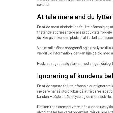
sekund.
At tale mere end du lytter
En af de mest almindelige fejl i telefonsalg er, 
fristende at præsentere alle produktets forde
du ikke giver kunden plads til at fortælle om sin
Ved at stille åbne spørgsmål og aktivt lytte til 
værdifuld information, der kan hjælpe dig med a
Husk, at et godt salg starter med en god dialog, 
Ignorering af kundens be
En af de største fejl i telefonsalg er at ignore
sælgere har så stort fokus på at få deres eget 
kunden – både de åbenlyse og de mere subtile.
Det kan for eksempel være, når kunden udtrykke
alvorligt eller besvaret ordentligt. Når du ikke ly