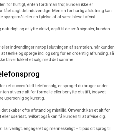
alen for hurtigt, enten fordi man tror, kunden ikke er
har fået sagt det nødvendige. Men en for hurtig afslutning kan
 spørgsmål eller en følelse af at være blevet afvist.
ig naturligt, og at lytte aktivt, også til de små signaler, kunden
ller indvendinger netop i slutningen af samtalen, når kunden
il at tænke og spørge ind, og sørg for en ordentlig afrunding, så
ikke bliver lukket et salg med det samme.
telefonsprog
r i et succesfuldt telefonsalg, er sproget du bruger under
n at være alt for formelle eller benytte et stift, indøvet
rke upersonlig og kunstig.
 det skaber ofte afstand og mistillid. Omvendt kan et alt for
ller useriøst, hvilket også kan få kunden til at afvise dig.
 Tal venligt, engageret og menneskeligt – tilpas dit sprog til