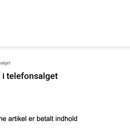
salget
 i telefonsalget