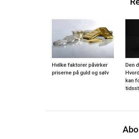
Re
Hvilke faktorer påvirker
Den di
priserne på guld og sølv
Hvord
kan f
tidsst
Abo