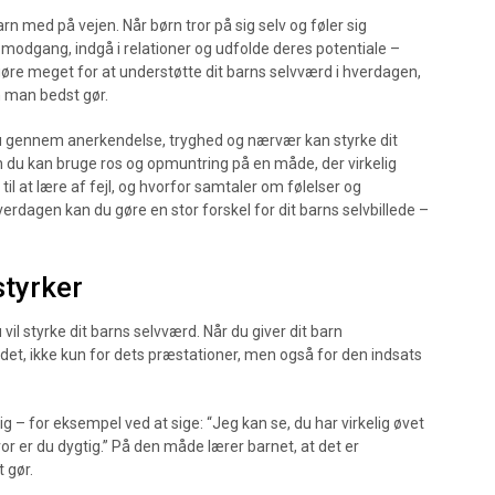
arn med på vejen. Når børn tror på sig selv og føler sig
e modgang, indgå i relationer og udfolde deres potentiale –
gøre meget for at understøtte dit barns selvværd i hverdagen,
n man bedst gør.
n du gennem anerkendelse, tryghed og nærvær kan styrke dit
an du kan bruge ros og opmuntring på en måde, der virkelig
il at lære af fejl, og hvorfor samtaler om følelser og
verdagen kan du gøre en stor forskel for dit barns selvbillede –
styrker
vil styrke dit barns selvværd. Når du giver dit barn
det, ikke kun for dets præstationer, men også for den indsats
gtig – for eksempel ved at sige: “Jeg kan se, du har virkelig øvet
“Hvor er du dygtig.” På den måde lærer barnet, at det er
t gør.