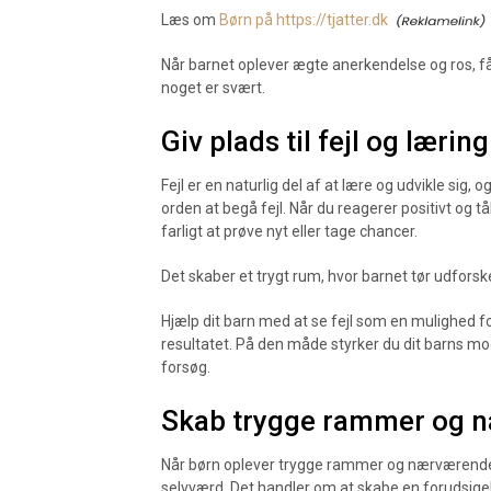
Læs om
Børn på https://tjatter.dk
Når barnet oplever ægte anerkendelse og ros, får
noget er svært.
Giv plads til fejl og læring
Fejl er en naturlig del af at lære og udvikle sig, o
orden at begå fejl. Når du reagerer positivt og tål
farligt at prøve nyt eller tage chancer.
Det skaber et trygt rum, hvor barnet tør udforske,
Hjælp dit barn med at se fejl som en mulighed f
resultatet. På den måde styrker du dit barns mod 
forsøg.
Skab trygge rammer og 
Når børn oplever trygge rammer og nærværende v
selvværd. Det handler om at skabe en forudsigeli