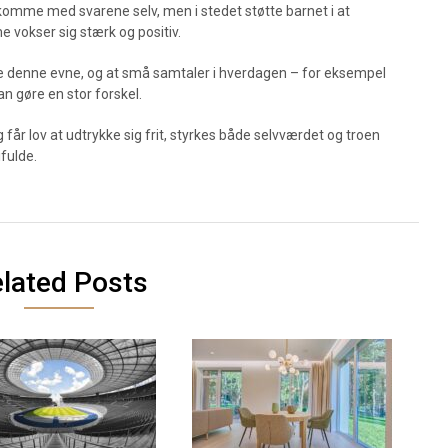
t komme med svarene selv, men i stedet støtte barnet i at
me vokser sig stærk og positiv.
kle denne evne, og at små samtaler i hverdagen – for eksempel
n gøre en stor forskel.
og får lov at udtrykke sig frit, styrkes både selvværdet og troen
ifulde.
lated Posts