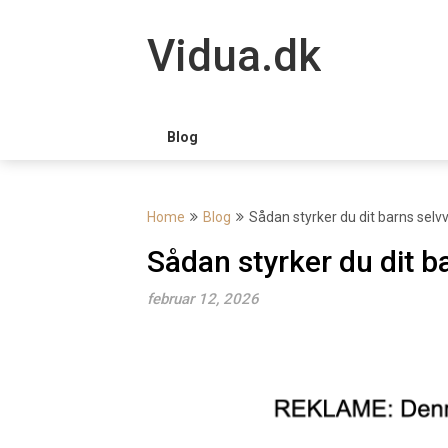
Skip
to
Vidua.dk
content
Blog
Home
Blog
Sådan styrker du dit barns sel
Sådan styrker du dit b
februar 12, 2026