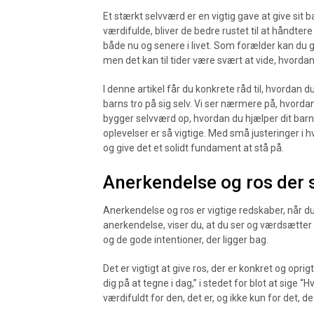
Et stærkt selvværd er en vigtig gave at give sit b
værdifulde, bliver de bedre rustet til at håndter
både nu og senere i livet. Som forælder kan du 
men det kan til tider være svært at vide, hvorda
I denne artikel får du konkrete råd til, hvorda
barns tro på sig selv. Vi ser nærmere på, hvord
bygger selvværd op, hvordan du hjælper dit barn t
oplevelser er så vigtige. Med små justeringer i h
og give det et solidt fundament at stå på.
Anerkendelse og ros der 
Anerkendelse og ros er vigtige redskaber, når du 
anerkendelse, viser du, at du ser og værdsætter 
og de gode intentioner, der ligger bag.
Det er vigtigt at give ros, der er konkret og opri
dig på at tegne i dag,” i stedet for blot at sige 
værdifuldt for den, det er, og ikke kun for det, de