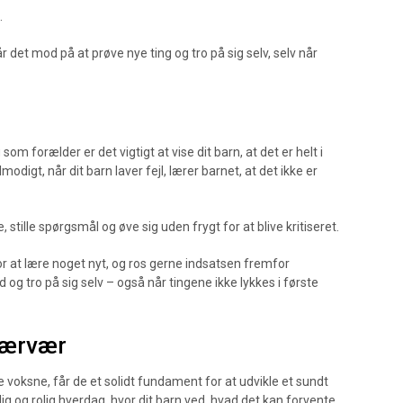
.
 det mod på at prøve nye ting og tro på sig selv, selv når
g som forælder er det vigtigt at vise dit barn, at det er helt i
modigt, når dit barn laver fejl, lærer barnet, at det ikke er
 stille spørgsmål og øve sig uden frygt for at blive kritiseret.
or at lære noget nyt, og ros gerne indsatsen fremfor
og tro på sig selv – også når tingene ikke lykkes i første
nærvær
oksne, får de et solidt fundament for at udvikle et sundt
g og rolig hverdag, hvor dit barn ved, hvad det kan forvente,