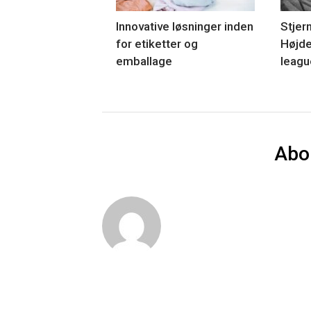
Innovative løsninger inden
Stjer
for etiketter og
Højde
emballage
leagu
Abo