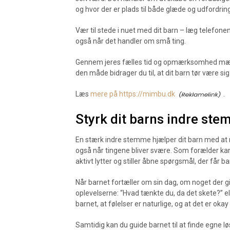
og hvor der er plads til både glæde og udfordring
Vær til stede i nuet med dit barn – læg telefonen f
også når det handler om små ting.
Gennem jeres fælles tid og opmærksomhed mærker 
den måde bidrager du til, at dit barn tør være sig
Læs
mere på https://mimbu.dk
.
Styrk dit barns indre s
En stærk indre stemme hjælper dit barn med at na
også når tingene bliver svære. Som forælder ka
aktivt lytter og stiller åbne spørgsmål, der får ba
Når barnet fortæller om sin dag, om noget der gi
oplevelserne: “Hvad tænkte du, da det skete?” 
barnet, at følelser er naturlige, og at det er oka
Samtidig kan du guide barnet til at finde egne 