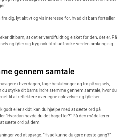
er.
ra dig, lyt aktivt og vis interesse for, hvad dit barn fortæller,
dit barn, at det er værdifuldt og elsket for den, det er. På
 selv og føler sig tryg nok til at udforske verden omkring sig.
temme gennem samtale
vigere i hverdagen, tage beslutninger og tro på sig selv,
n du styrke dit barns indre stemme gennem samtale, hvor du
rnet til at reflektere over egne oplevelser og følelser.
k godt eller skidt, kan du hjælpe med at sætte ord på
eller “Hvordan havde du det bagefter?” På den måde lærer
y at sætte ord på dem.
løsninger ved at spørge: “Hvad kunne du gøre næste gang?”