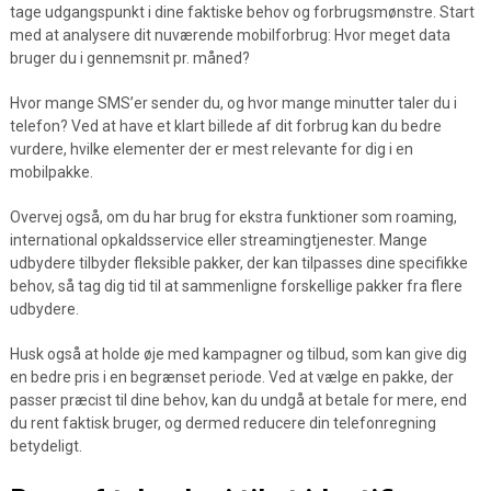
tage udgangspunkt i dine faktiske behov og forbrugsmønstre. Start
med at analysere dit nuværende mobilforbrug: Hvor meget data
bruger du i gennemsnit pr. måned?
Hvor mange SMS’er sender du, og hvor mange minutter taler du i
telefon? Ved at have et klart billede af dit forbrug kan du bedre
vurdere, hvilke elementer der er mest relevante for dig i en
mobilpakke.
Overvej også, om du har brug for ekstra funktioner som roaming,
international opkaldsservice eller streamingtjenester. Mange
udbydere tilbyder fleksible pakker, der kan tilpasses dine specifikke
behov, så tag dig tid til at sammenligne forskellige pakker fra flere
udbydere.
Husk også at holde øje med kampagner og tilbud, som kan give dig
en bedre pris i en begrænset periode. Ved at vælge en pakke, der
passer præcist til dine behov, kan du undgå at betale for mere, end
du rent faktisk bruger, og dermed reducere din telefonregning
betydeligt.