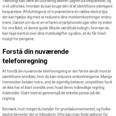
Teknologi kan være en uvurderlig allieret i jagten på besparelser, og
vi vil udforske, hvordan du kan bruge den til at identificere yderligere
besparelser. Afslutningsvis vil vi præsentere en række ekstra tips,
der kan hjælpe dig med at reducere dine mobilomkostninger endnu
mere. Uanset om du er en erfaren smartphonebruger eller ny inden
for området, vil denne guide tilbyde værdifuld indsigt i, hvordan du
kan tage kontrol over dine mobiludgifter og sikre, at du får mest
muligt for pengene.
Forstå din nuværende
telefonregning
At forstå din nuværende telefonregning er det første skridt mod at
identificere områder, hvor du kan reducere omkostningerne. Mange
mennesker betaler mere, end de egentlig behøver, simpelthen fordi
de ikke har et klart overblik over, hvad deres månedlige regning
indeholder. Start med at gennemgå de enkelte poster på din
regning.
Bemærk, hvor meget du betaler for grundabonnementet, og hvilke
ekstra tjenester der er inkluderet. Ofte kan man finde gebyrer for