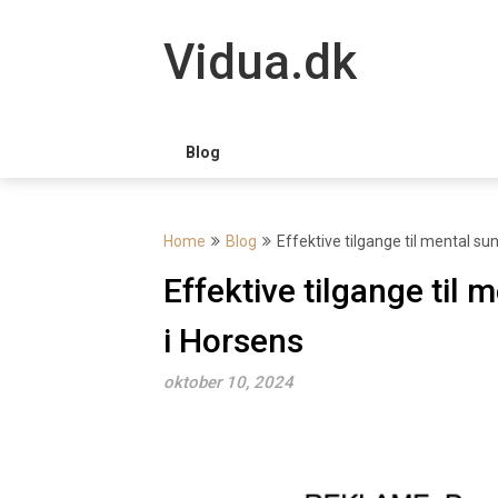
Skip
to
Vidua.dk
content
Blog
Home
Blog
Effektive tilgange til mental s
Effektive tilgange til
i Horsens
oktober 10, 2024