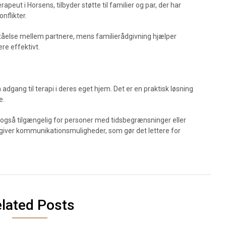
apeut i Horsens, tilbyder støtte til familier og par, der har
nflikter.
rståelse mellem partnere, mens familierådgivning hjælper
e effektivt.
å adgang til terapi i deres eget hjem. Det er en praktisk løsning
e.
n også tilgængelig for personer med tidsbegrænsninger eller
 giver kommunikationsmuligheder, som gør det lettere for
lated Posts