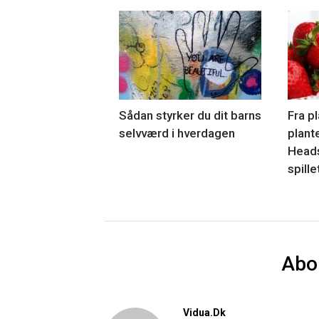
Sådan styrker du dit barns
Fra pl
selvværd i hverdagen
plant
Head
spille
Abo
Vidua.dk