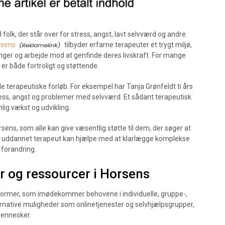
 folk, der står over for stress, angst, lavt selvværd og andre
rsens
tilbyder erfarne terapeuter et trygt miljø,
inger og arbejde mod at genfinde deres livskraft. For mange
 er både fortroligt og støttende.
e terapeutiske forløb. For eksempel har Tanja Grønfeldt ti års
stress, angst og problemer med selvværd. Et sådant terapeutisk
lig vækst og udvikling.
sens, som alle kan give væsentlig støtte til dem, der søger at
n uddannet terapeut kan hjælpe med at klarlægge komplekse
v forandring.
r og ressourcer i Horsens
piformer, som imødekommer behovene i individuelle, gruppe-,
native muligheder som onlinetjenester og selvhjælpsgrupper,
mennesker.