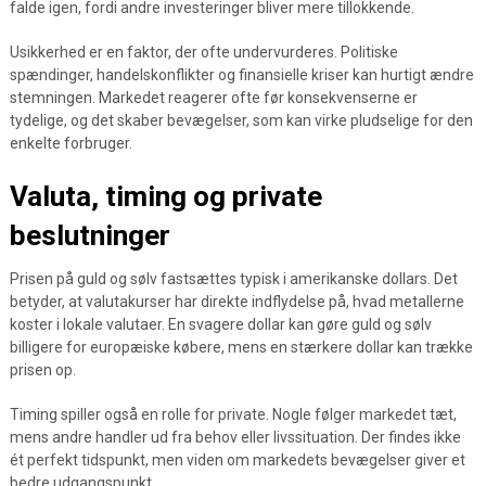
falde igen, fordi andre investeringer bliver mere tillokkende.
Usikkerhed er en faktor, der ofte undervurderes. Politiske
spændinger, handelskonflikter og finansielle kriser kan hurtigt ændre
stemningen. Markedet reagerer ofte før konsekvenserne er
tydelige, og det skaber bevægelser, som kan virke pludselige for den
enkelte forbruger.
Valuta, timing og private
beslutninger
Prisen på guld og sølv fastsættes typisk i amerikanske dollars. Det
betyder, at valutakurser har direkte indflydelse på, hvad metallerne
koster i lokale valutaer. En svagere dollar kan gøre guld og sølv
billigere for europæiske købere, mens en stærkere dollar kan trække
prisen op.
Timing spiller også en rolle for private. Nogle følger markedet tæt,
mens andre handler ud fra behov eller livssituation. Der findes ikke
ét perfekt tidspunkt, men viden om markedets bevægelser giver et
bedre udgangspunkt.