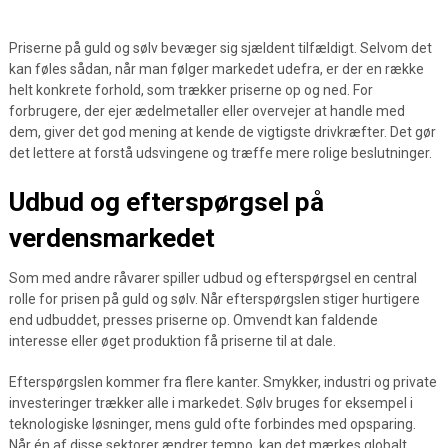
Priserne på guld og sølv bevæger sig sjældent tilfældigt. Selvom det
kan føles sådan, når man følger markedet udefra, er der en række
helt konkrete forhold, som trækker priserne op og ned. For
forbrugere, der ejer ædelmetaller eller overvejer at handle med
dem, giver det god mening at kende de vigtigste drivkræfter. Det gør
det lettere at forstå udsvingene og træffe mere rolige beslutninger.
Udbud og efterspørgsel på
verdensmarkedet
Som med andre råvarer spiller udbud og efterspørgsel en central
rolle for prisen på guld og sølv. Når efterspørgslen stiger hurtigere
end udbuddet, presses priserne op. Omvendt kan faldende
interesse eller øget produktion få priserne til at dale.
Efterspørgslen kommer fra flere kanter. Smykker, industri og private
investeringer trækker alle i markedet. Sølv bruges for eksempel i
teknologiske løsninger, mens guld ofte forbindes med opsparing.
Når én af disse sektorer ændrer tempo, kan det mærkes globalt.